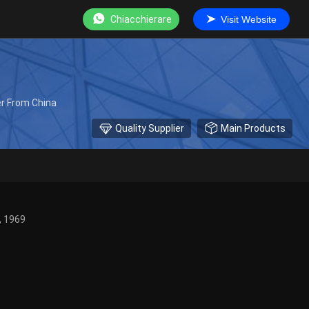
Chiacchierare
Visit Website
er From China
Quality Supplier
Main Products
, 1969