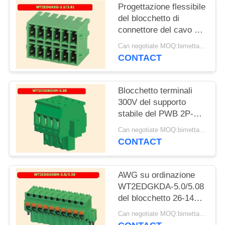
Progettazione flessibile
del blocchetto di
connettore del cavo del
blocchetto terminali
Can negotiate MOQ:bimettalico
300V 2P-24P del PWB
CONTACT
del plugin
Blocchetto terminali
300V del supporto
stabile del PWB 2P-
24P per il convertitore
Can negotiate MOQ:bimettalico
di frequenza
CONTACT
AWG su ordinazione
WT2EDGKDA-5.0/5.08
del blocchetto 26-14
del terminale filo del
Can negotiate MOQ:bimettalico
PWB