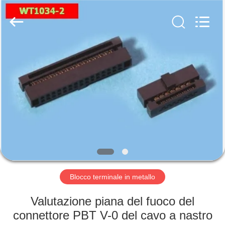
del
terminale
fornitore.
Copyright
©
2019
-
2024
CASA.
stampingterminal.com.
All
Rights
Reserved.
PRODOTTI
VIDEO
SU
DI
NOI
Blocco terminale in metallo
Valutazione piana del fuoco del
VISITA
connettore PBT V-0 del cavo a nastro