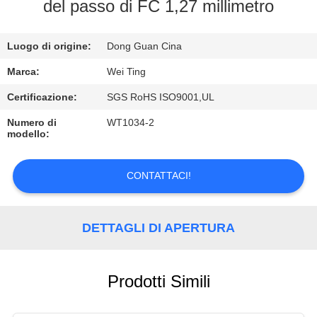
ALLA
del passo di FC 1,27 millimetro
FABBRICA
Luogo di origine:
Dong Guan Cina
CONTROLLO
Marca:
Wei Ting
DELLA
Certificazione:
SGS RoHS ISO9001,UL
QUALITÀ
Numero di
WT1034-2
modello:
CONTATTACI
CONTATTACI!
CHIEDI UN
DETTAGLI DI APERTURA
PREVENTIVO
NOTIZIE
Prodotti Simili