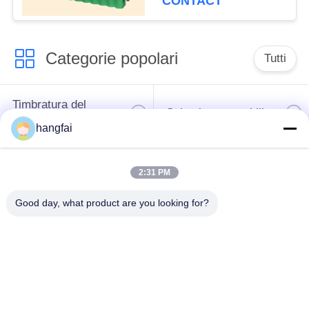
CONTACT
Categorie popolari
Tutti
Timbratura del
Spine impermeabili
terminale
hangfai
Connettore
Terminale della molla
2:31 PM
dell'intestazione di
della spina
Pin
Good day, what product are you looking for?
singola intestazione
Blocchetto terminali a
del perno di fila
y
Blocchetto terminali a
Blocco terminale in
forma di U
metallo