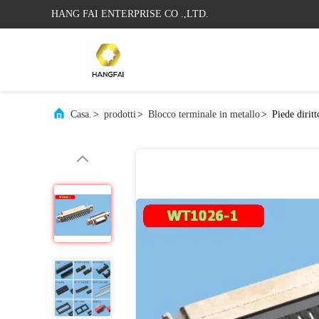
HANG FAI ENTERPRISE CO .,LTD.
Casa.
>
prodotti
>
Blocco terminale in metallo
>
Piede dirit