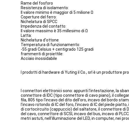
Rame del fosforo
Resistenza di isolamento:
Il valore minimo è maggior di 5 milione Ω
Coperture del ferro:
Nichelatura di SPCC
Impedenza del contatto:
Il valore massimo è 35 millesimo di Ω
Latta:
Nichelatura d'ottone
Temperatura di funzionamento:
-55 gradi Celsius + centigrado 125 gradi
frammenti di proiettile:
Acciaio inossidabile
I prodotti di hardware di Yuting il Co., srl è un produttore pr
I connettori elettronici sono: appunti l'intestazione, la sbar
connettore di IDC (tipo connettore di cavo piano), il colleg
fila, 805 tipo l'incavo del dito dell'oro, incavo del bordo s
l'incavo rotondo di IC del foro, l'incavo di IC del piede piat
di cortocircuito (cappuccio) del saltatore, il connettore di D-
del cavo, connettore di SCSI, incavo del bus, incavo di PLCC,
metri astuti, nell'illuminazione del LED, in computer, nei pr