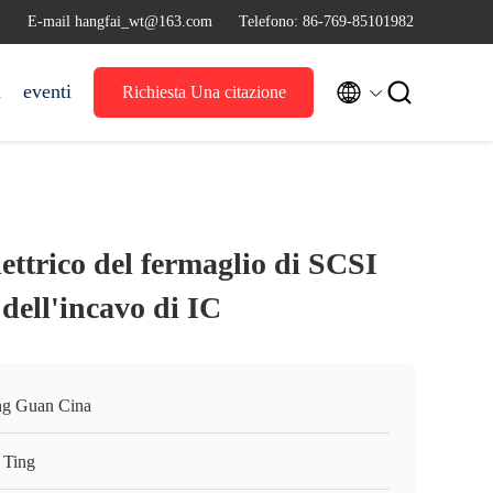
E-mail hangfai_wt@163.com
Telefono: 86-769-85101982


i
eventi
Richiesta Una citazione
lettrico del fermaglio di SCSI
 dell'incavo di IC
g Guan Cina
 Ting