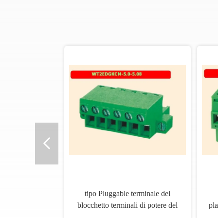
tipo Pluggable terminale del
blocchetto terminali di potere del
pla
connettore 2P-24P del PWB di
blo