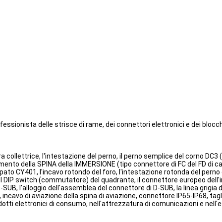
ofessionista delle strisce di rame, dei connettori elettronici e dei blocch
ra collettrice, l'intestazione del perno, il perno semplice del corno DC3 (
amento della SPINA della IMMERSIONE (tipo connettore di FC del FD di cav
tampato CY401, l'incavo rotondo del foro, l'intestazione rotonda del perno
to, il DIP switch (commutatore) del quadrante, il connettore europeo dell
SUB, l'alloggio dell'assemblea del connettore di D-SUB, la linea grigia di 
 incavo di aviazione della spina di aviazione, connettore IP65-IP68, tagl
odotti elettronici di consumo, nell'attrezzatura di comunicazioni e nell'