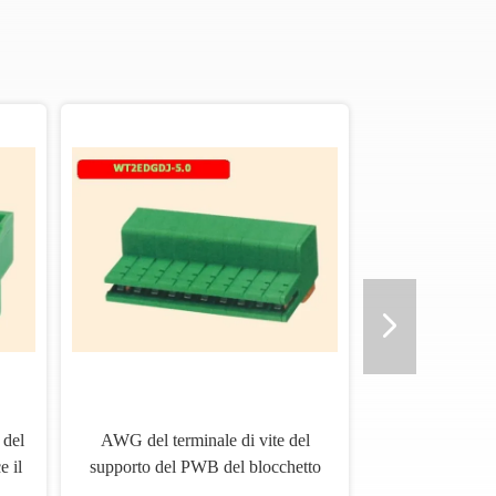
 del
AWG del terminale di vite del
e il
supporto del PWB del blocchetto
o
terminali 5.0mm del PWB dei