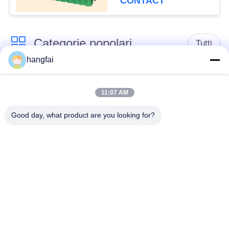
CONTACT
Categorie popolari
Tutti
hangfai
Timbratura del
Spine impermeabili
terminale
11:07 AM
Good day, what product are you looking for?
Connettore
Terminale della molla
dell'intestazione di
della spina
Pin
singola intestazione
Blocchetto terminali a
del perno di fila
y
Blocchetto terminali a
Blocco terminale in
forma di U
metallo