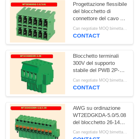
Progettazione flessibile
del blocchetto di
connettore del cavo del
blocchetto terminali
Can negotiate MOQ:bimettalico
300V 2P-24P del PWB
CONTACT
del plugin
Blocchetto terminali
300V del supporto
stabile del PWB 2P-
24P per il convertitore
Can negotiate MOQ:bimettalico
di frequenza
CONTACT
AWG su ordinazione
WT2EDGKDA-5.0/5.08
del blocchetto 26-14
del terminale filo del
Can negotiate MOQ:bimettalico
PWB