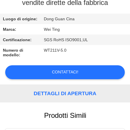
ALLA
vendite dirette della fabbrica
FABBRICA
Luogo di origine:
Dong Guan Cina
CONTROLLO
Marca:
Wei Ting
DELLA
Certificazione:
SGS RoHS ISO9001,UL
QUALITÀ
Numero di
WT211V-5.0
modello:
CONTATTACI
CONTATTACI!
CHIEDI UN
DETTAGLI DI APERTURA
PREVENTIVO
NOTIZIE
Prodotti Simili