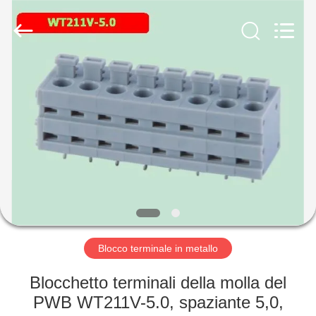
del
terminale
fornitore.
Copyright
©
2019
-
2024
CASA.
stampingterminal.com.
All
Rights
Reserved.
PRODOTTI
VIDEO
SU
DI
NOI
Blocco terminale in metallo
Blocchetto terminali della molla del
VISITA
PWB WT211V-5.0, spaziante 5,0,