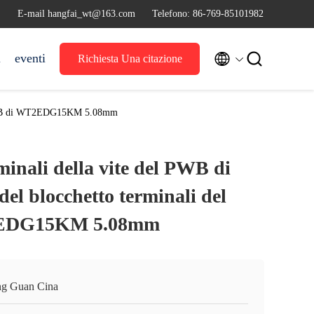
E-mail hangfai_wt@163.com
Telefono: 86-769-85101982


i
eventi
Richiesta Una citazione
del PWB di WT2EDG15KM 5.08mm
minali della vite del PWB di
del blocchetto terminali del
EDG15KM 5.08mm
g Guan Cina