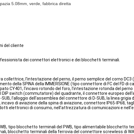
azia 5.08mm, verde, fabbrica diretta
i del cliente
rofessionista dei connettori elettronici e dei blocchetti terminali.
ra collettrice, l'intestazione del perno, il perno semplice del corno DC3 (
amento della SPINA della IMMERSIONE (tipo connettore di FC del FD di cav
tampato CY401, l'incavo rotondo del foro, l'intestazione rotonda del perno
to, il DIP switch (commutatore) del quadrante, il connettore europeo dell
SUB, l'alloggio dell'assemblea del connettore di D-SUB, la linea grigia di 
 incavo di aviazione della spina di aviazione, connettore IP65-IP68, tagl
odotti elettronici di consumo, nell'attrezzatura di comunicazioni e nell'
PWB, tipo blocchetto terminali del PWB, tipo alimentabile blocchetto term
nali, blocchetto terminali della ferrovia del connettore screwless di WA