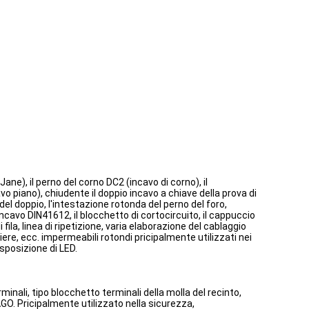
Jane), il perno del corno DC2 (incavo di corno), il
o piano), chiudente il doppio incavo a chiave della prova di
 del doppio, l'intestazione rotonda del perno del foro,
'incavo DIN41612, il blocchetto di cortocircuito, il cappuccio
fila, linea di ripetizione, varia elaborazione del cablaggio
iere, ecc. impermeabili rotondi pricipalmente utilizzati nei
esposizione di LED.
inali, tipo blocchetto terminali della molla del recinto,
GO. Pricipalmente utilizzato nella sicurezza,