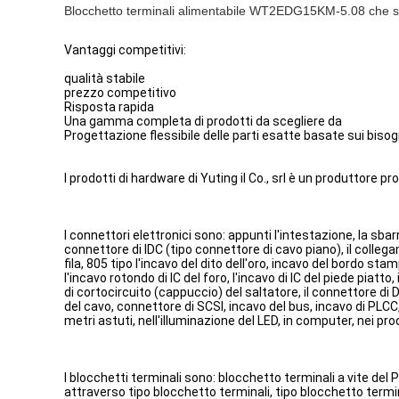
Blocchetto terminali alimentabile WT2EDG15KM-5.08 che sp
Vantaggi competitivi:
qualità stabile
prezzo competitivo
Risposta rapida
Una gamma completa di prodotti da scegliere da
Progettazione flessibile delle parti esatte basate sui bisogn
I prodotti di hardware di Yuting il Co., srl è un produttore p
I connettori elettronici sono: appunti l'intestazione, la sbar
connettore di IDC (tipo connettore di cavo piano), il colleg
fila, 805 tipo l'incavo del dito dell'oro, incavo del bordo s
l'incavo rotondo di IC del foro, l'incavo di IC del piede piat
di cortocircuito (cappuccio) del saltatore, il connettore di D-
del cavo, connettore di SCSI, incavo del bus, incavo di PLCC,
metri astuti, nell'illuminazione del LED, in computer, nei pr
I blocchetti terminali sono: blocchetto terminali a vite del 
attraverso tipo blocchetto terminali, tipo blocchetto termi