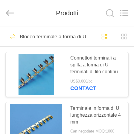
di
timbraggio
fornitore.
Prodotti
Copyright
©
2019
-
2025
CASA.
47
stampingterminal.com.
All
Blocco terminale a forma di U
Rights
Terminale di
Reserved.
PRODOTTI
timbraggio
Connettori terminali a
spilla a forma di U
VIDEO
terminali di filo continuo
per autoveicoli 632 linea
US$0.006/pc
18-22#
SU
CONTACT
19
DI
NOI
Terminale in forma di U
Spine impermeabili
lunghezza orizzontale 4
mm
VISITA
Can negotiate MOQ:1000