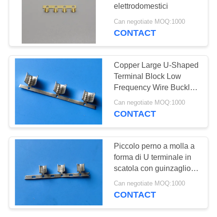
elettrodomestici
Can negotiate MOQ:1000
CONTACT
22
Intestazione del pin
Copper Large U-Shaped
a riga singola
Terminal Block Low
Frequency Wire Buckle
per automobili
Can negotiate MOQ:1000
CONTACT
11
Piccolo perno a molla a
Blocco terminale a
forma di U terminale in
scatola con guinzaglio di
forma di Y
rame
Can negotiate MOQ:1000
CONTACT