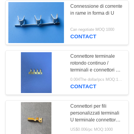
Connessione di corrente
in rame in forma di U
10
Blocco terminale a
Can negotiate MOQ:1000
CONTACT
forma di U
Connettore terminale
rotondo continuo /
terminali e connettori di
filo
75
0.004The dollar/pcs MOQ:1000
CONTACT
Blocco terminale in
metallo
Connettori per fili
personalizzati terminali
U terminale connettore
OEM ODM servizio
US$0.006/pc MOQ:1000