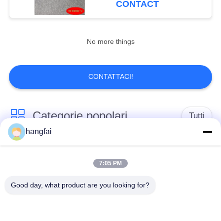
CONTACT
8
Termini per
No more things
imbracature di filo
CONTATTACI!
Categorie popolari
Tutti
10
hangfai
Filtro a nastro di
Terminale di
Spine impermeabili
rame
timbraggio
7:05 PM
Good day, what product are you looking for?
Connettore
Terminale della molla
dell'intestazione di
Pin