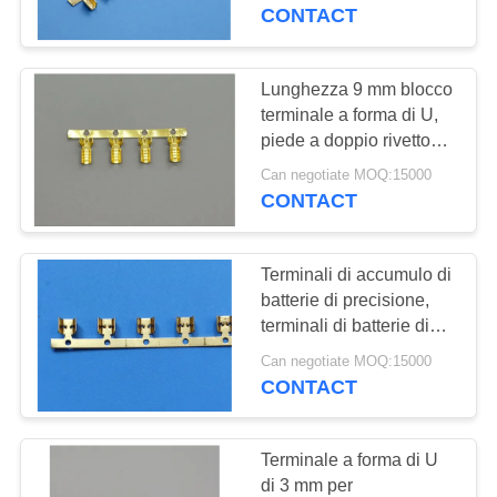
ALLA
CONTACT
FABBRICA
Lunghezza 9 mm blocco
16
CONTROLLO
terminale a forma di U,
Terminale della
piede a doppio rivetto
DELLA
terminale a forma di U
molla
Can negotiate MOQ:15000
QUALITÀ
CONTACT
CONTATTACI
Terminali di accumulo di
batterie di precisione,
CHIEDI UN
terminali di batterie di
26
rame a saldatura a punto
PREVENTIVO
Can negotiate MOQ:15000
Connettore
CONTACT
dell'intestazione di
NOTIZIE
Terminale a forma di U
Pin
di 3 mm per