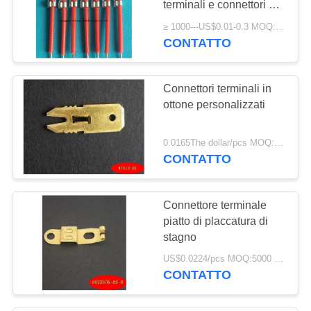
terminali e connettori di
fili
≥ 1000---US$0.01-0.3 MOQ:1000
CONTATTO
Connettori terminali in
ottone personalizzati
0.0165The dollar/pcs MOQ:5000 pezzi
CONTATTO
Connettore terminale
piatto di placcatura di
stagno
US$0.0224/pcs MOQ:5000 pezzi
CONTATTO