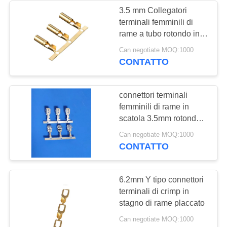
3.5 mm Collegatori
terminali femminili di
rame a tubo rotondo in
scatola
Can negotiate MOQ:1000
CONTATTO
connettori terminali
femminili di rame in
scatola 3.5mm rotondo
la timbratura della
Can negotiate MOQ:1000
metropolitana
CONTATTO
6.2mm Y tipo connettori
terminali di crimp in
stagno di rame placcato
Can negotiate MOQ:1000