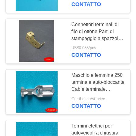
ALLA
CONTATTO
FABBRICA
Connettori terminali di
CONTROLLO
filo di ottone Parti di
stampaggio a spazzola
DELLA
di carbonio per aria
US$0.035/pcs
QUALITÀ
condizionata
CONTATTO
CONTATTACI
Maschio e femmina 250
terminale auto-bloccante
NOTIZIE
Cable terminale
connettori 250 femmina
Get the latest price
fine
CONTATTO
CHIEDI UN
PREVENTIVO
Termini elettrici per
autoveicoli a chiusura