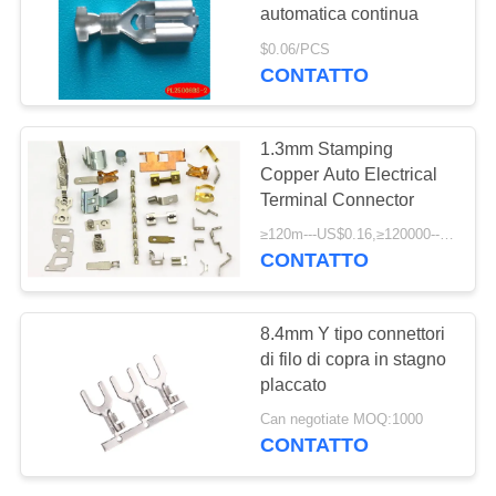
MAPPA
automatica continua
DEL
$0.06/PCS
SITO
CONTATTO
POLITICA
1.3mm Stamping
Copper Auto Electrical
SULLA
Terminal Connector
PRIVACY
≥120m---US$0.16,≥120000----US$0.083 MOQ:1000
CONTATTO
8.4mm Y tipo connettori
di filo di copra in stagno
placcato
Can negotiate MOQ:1000
CONTATTO