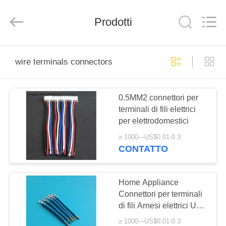
HANG
FAI
ENTERPRISE
Prodotti
CO
.,LTD..
All
Rights
Reserved.
CASA.
wire terminals connectors
PRODOTTI
0.5MM2 connettori per
terminali di fili elettrici
VIDEO
per elettrodomestici
≥ 1000---US$0.01-0.3
SU
CONTATTO
DI
NOI
Home Appliance
Connettori per terminali
di fili Arnesi elettrici UL
VISITA
approvato
≥ 1000---US$0.01-0.3