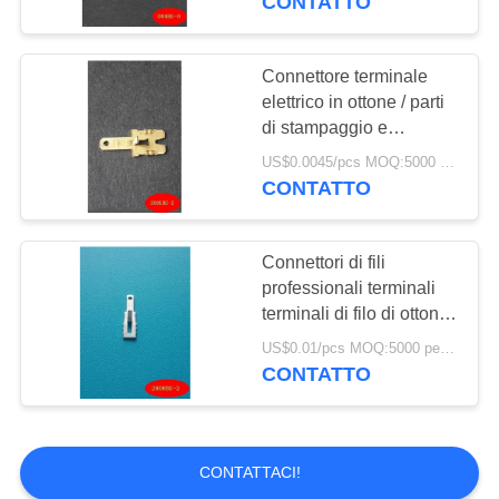
CONTATTO
Connettore terminale
elettrico in ottone / parti
di stampaggio e
connettore in ottone
US$0.0045/pcs MOQ:5000 pezzi
CONTATTO
Connettori di fili
professionali terminali
terminali di filo di ottone
resistenza alla
US$0.01/pcs MOQ:5000 pezzi
corrosione
CONTATTO
CONTATTACI!