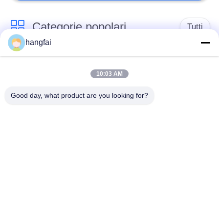
Categorie popolari
Tutti
hangfai
Terminale di
Spine impermeabili
timbraggio
10:03 AM
Good day, what product are you looking for?
Connettore
Terminale della molla
dell'intestazione di
Pin
Intestazione del pin a
Blocco terminale a
riga singola
forma di Y
Blocco terminale a
Blocco terminale in
forma di U
metallo